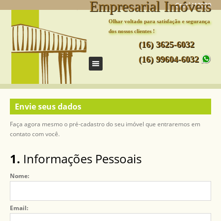
Empresarial Imóveis
Creci J13229
Olhar voltado para satisfação e segurança
dos nossos clientes !
(16) 3625-6032
(16) 99604-6032
Envie seus dados
Faça agora mesmo o pré-cadastro do seu imóvel que entraremos em
contato com você.
1.
Informações Pessoais
Nome:
Email: