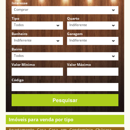
Interesse
Comprar
Tipo
Quarto
Todos
Indiferente
Banheiro
Garagem
Indiferente
Indiferente
Bairro
Todos
Valor Mínimo
Valor Máximo
Código
Imóveis para venda por tipo
Apartamento
Casa
Casa em Condomínio
Chácara