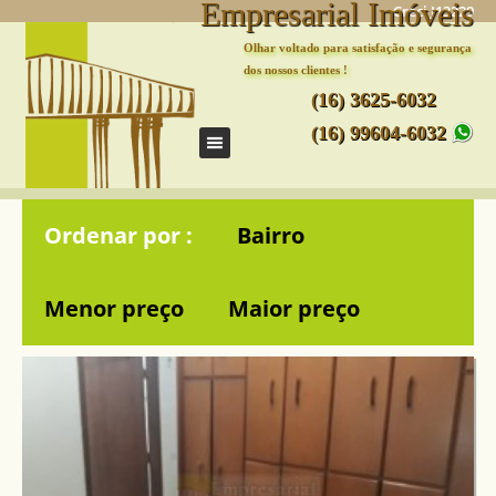
Empresarial Imóveis
Creci J13229
Olhar voltado para satisfação e segurança
dos nossos clientes !
(16) 3625-6032
(16) 99604-6032
Ordenar por :
Bairro
Menor preço
Maior preço