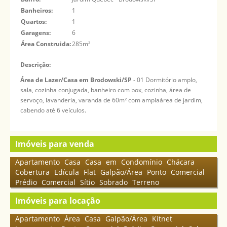
Banheiros:
1
Quartos:
1
Garagens:
6
Área Construida:
285m²
Descrição:
Área de Lazer/Casa em Brodowski/SP
- 01 Dormitório amplo,
sala, cozinha conjugada, banheiro com box, cozinha, área de
servoço, lavanderia, varanda de 60m² com amplaárea de jardim,
cabendo até 6 veículos.
Imóveis para venda
Apartamento
Casa
Casa em Condomínio
Chácara
Cobertura
Edícula
Flat
Galpão/Área
Ponto Comercial
Prédio Comercial
Sítio
Sobrado
Terreno
Imóveis para locação
Apartamento
Área
Casa
Galpão/Área
Kitnet